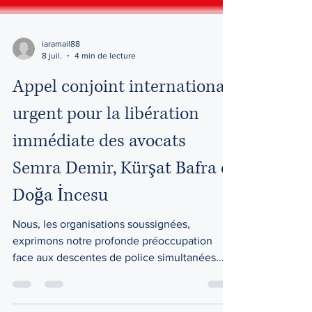
iaramail88
8 juil.
4 min de lecture
Appel conjoint international
urgent pour la libération
immédiate des avocats
Semra Demir, Kürşat Bafra et
Doğa İncesu
Nous, les organisations soussignées,
exprimons notre profonde préoccupation
face aux descentes de police simultanées
menées avant l'aube à Ankara et à Istanbul
dans la matinée du 23 juin 2026, qui ont