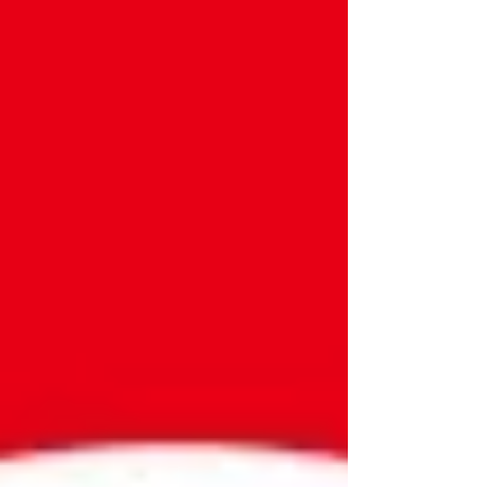
Maître Erias Lukwago, sous l'inculpation de
non-dénonciation de trahison. Maître
Lukwago est un éminent avocat ougandais,
ancien mair