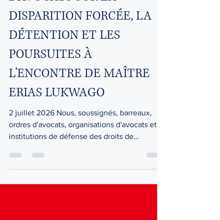
ORGANISATIONS
D'AVOCATS SUR LA
DISPARITION FORCÉE, LA
DÉTENTION ET LES
POURSUITES À
L'ENCONTRE DE MAÎTRE
ERIAS LUKWAGO
2 juillet 2026 Nous, soussignés, barreaux,
ordres d'avocats, organisations d'avocats et
institutions de défense des droits de
l'homme, exprimons notre vive inquiétude
concernant la disparition forcée, la détention
au secret, l'humiliation publique et les
poursuites pénales engagées contre l'avocat
ougandais et figure de proue de l'opposition,