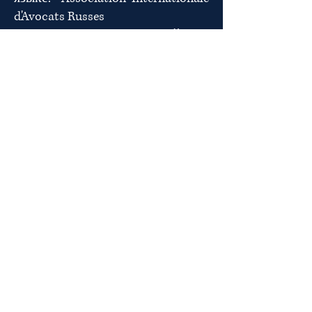
d'Avocats Russes
Наименование на английском
языке: International Association of
Russian Advocates
© 2024 Association Internationale
d'Avocats Russes.
Powered and secured by
Wix
22 Rue de la 1- ère Armée, 67000,
Strasbourg, France
Phone: + 33 (0) 388-24-21-44
Email :
iaramail@proton.me
Email :
iara2025mail@gmail.com