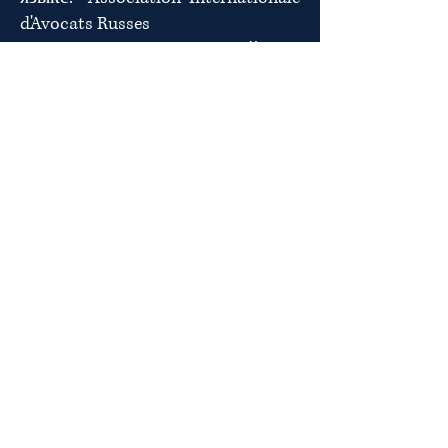
d'Avocats Russes
Наименование на английском
языке: International Association of
Russian Advocates
© 2024 Association Internationale
d'Avocats Russes.
Powered and secured by
Wix
22 Rue de la 1- ère Armée, 67000,
Strasbourg, France
Phone: + 33 (0) 388-24-21-44
Email :
iaramail@proton.me
Email :
iara2025mail@gmail.com