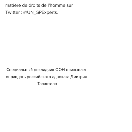
matière de droits de l'homme sur 
Twitter : @UN_SPExperts.
Специальный докладчик ООН призывает 
оправдать российского адвоката Дмитрия 
Талантова
#Международная
 ассоциация 
российских адвокатов, 
#адвокат
, 
#адвокатура
, 
#защита
 прав 
адвокатов, 
#права
 человека
#International
 association of Russian 