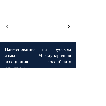
Наименование на русском
языке:
Международная
ассоциация российских
адвокатов
Наименование на французском
языке:
Association Internationale
d'Avocats Russes
Наименование на английском
языке: International Association of
Russian Advocates