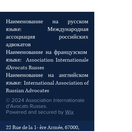
Наименование на русском
языке:
Международная
ассоциация российских
адвокатов
Наименование на французском
языке:
Association Internationale
d'Avocats Russes
Наименование на английском
языке: International Association of
Russian Advocates
© 2024 Association Internationale
d'Avocats Russes.
Powered and secured by
Wix
22 Rue de la 1- ère Armée, 67000,