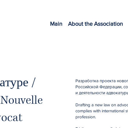
Main
About the Association
атуре /
Разработка проекта новог
Российской Федерации, с
и деятельности адвокатур
Nouvelle
Drafting a new law on advoca
complies with international 
vocat
profession.