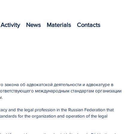
Activity
News
Materials
Contacts
о закона об адвокатской деятельности и адвокатуре в
оответствующего международным стандартам организации
ы.
cy and the legal profession in the Russian Federation that
standards for the organization and operation of the legal