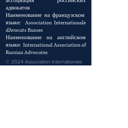
ассоциация российских
адвокатов
Наименование на французском
языке:
Association Internationale
d'Avocats Russes
Наименование на английском
языке: International Association of
Russian Advocates
© 2024 Association Internationale
d'Avocats Russes.
Powered and secured by
Wix
22 Rue de la 1- ère Armée, 67000,
Strasbourg, France
Phone: + 33 (0) 388-24-21-44