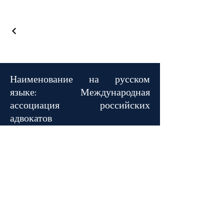
Наименование на русском
языке:
Международная
ассоциация российских
адвокатов
Наименование на французском
языке:
Association Internationale
d'Avocats Russes
Наименование на английском
языке: International Association of
Russian Advocates
© 2024 Association Internationale
d'Avocats Russes.