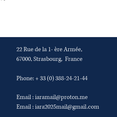
строить доверительные
г. Подробная и открытая
ами.
поможет укрепить доверие
ут уверенно делать покупки в
22 Rue de la 1- ère Armée,
67000, Strasbourg, France
Phone: + 33 (0) 388-24-21-44
Email :
iaramail@proton.me
Email :
iara2025mail@gmail.com