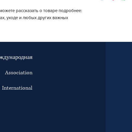
хороший способ по
стоимости этих услу
отношения с клиент
политика доставки 
можете рассказать о товаре подробнее: 
клиентов, и они буд
ах, уходе и любых других важных 
вашем магазине.
ждународная
е:
Association
ternational