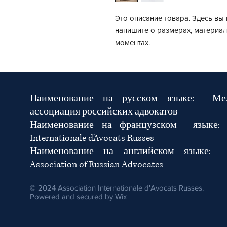
Это описание товара. Здесь вы 
напишите о размерах, материал
моментах.
Наименование на русском языке:
Ме
ассоциация российских адвокатов
Наименование на французском язык
Internationale d'Avocats Russes
Наименование на английском языке: In
Association of Russian Advocates
© 2024 Association Internationale d'Avocats Russes.
Powered and secured by
Wix