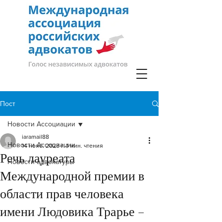
Пост
Новости Ассоциации
iaramail88
Новости Ассоциации
14 нояб. 2025 г.
1 мин. чтения
Речь лауреата
Новости адвокатуры
Международной премии в
области прав человека
имени Людовика Трарье –