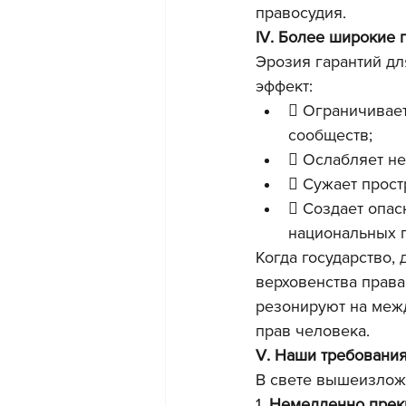
правосудия.
IV. Более широкие 
Эрозия гарантий дл
эффект:
 Ограничивает
сообществ;
 Ослабляет не
 Сужает прост
 Создает опас
национальных г
Когда государство,
верховенства права
резонируют на меж
прав человека.
V. Наши требовани
В свете вышеизлож
1. 
Немедленно прек