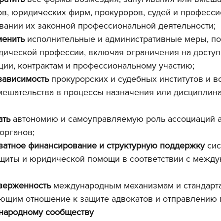
в, юридических фирм, прокуроров, судей и професс
вании их законной профессиональной деятельности;
менить
 исполнительные и административные меры, 
ической профессии, включая ограничения на доступ,
ии, контрактам и профессиональному участию;
зависимость
 прокурорских и судебных институтов и в
мешательства в процессы назначения или дисциплин
ать
 автономию и самоуправляемую роль ассоциаций а
органов;
ватное финансирование и структурную поддержку
 си
ащиты и юридической помощи в соответствии с межд
верженность
 международным механизмам и стандарта
еющим отношение к защите адвокатов и отправлению 
ународному сообществу