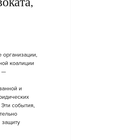
оката,
 организации, 
ной коалиции 
 — 
ванной и 
ридических 
 Эти события, 
тельно 
 защиту 