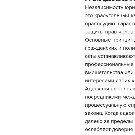
Независимость юри
это краеугольный к
правосудию, гарант
защиты прав челове
Основные принципы
гражданских и пол
акты устанавливают
профессиональные о
вмешательства или 
интересами своих к
Адвокаты выполняю
посредниками межд
процессуальную спр
закона. Когда адво
далеко за пределы 
ослабляет доверие 