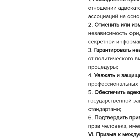
отношении адвокато
ассоциаций на осно
2. 
Отменить или из
независимость юрид
секретной информац
3. 
Гарантировать не
от политического в
процедуры;
4. 
Уважать и защищ
профессиональных 
5. 
Обеспечить адек
государственной з
стандартами;
6. 
Подтвердить при
прав человека, им
VI. Призыв к межд