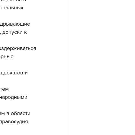
иональных 
подрывающие 
 допуски к 
оздерживаться 
арные 
двокатов и 
стем 
ународными 
м в области 
правосудия.