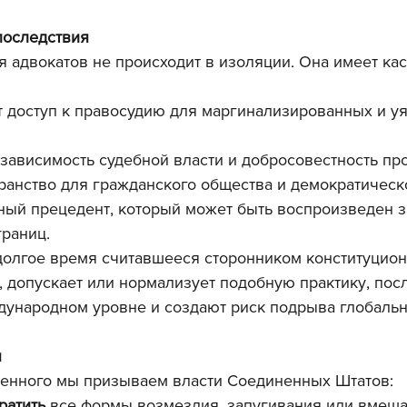
последствия
я адвокатов не происходит в изоляции. Она имеет ка
 доступ к правосудию для маргинализированных и у
зависимость судебной власти и добросовестность пр
ранство для гражданского общества и демократическо
ный прецедент, который может быть воспроизведен з
раниц.
 долгое время считавшееся сторонником конституцион
, допускает или нормализует подобную практику, пос
дународном уровне и создают риск подрыва глобальн
я
енного мы призываем власти Соединенных Штатов:
ратить
 все формы возмездия, запугивания или вмеша