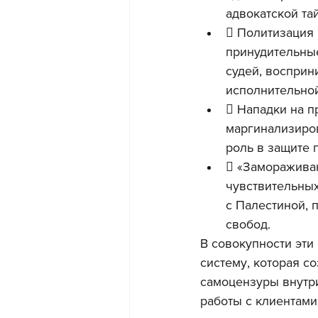
адвокатской та
 Политизация 
принудительные
судей, восприн
исполнительной
 Нападки на 
маргинализиров
роль в защите 
 «Замораживаю
чувствительных
с Палестиной, 
свобод.
В совокупности эт
систему, которая с
самоцензуры внутри
работы с клиентами