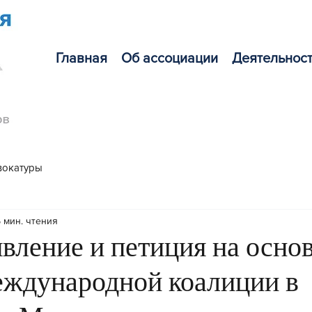
Главная
Об ассоциации
Деятельнос
вокатуры
 мин. чтения
явление и петиция на осно
еждународной коалиции в