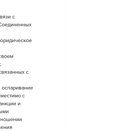
вязи с 
Соединенных 
 юридическое 
своем 
;
связанных с 
 оспаривание 
местимо с 
анкции и 
ыми 
тношении 
ления 