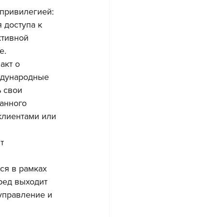
привилегией: 
 доступа к 
ктивной 
е.
кт о 
ждународные 
 свои 
анного 
клиентами или 
т 
ся в рамках 
ред выходит 
управление и 