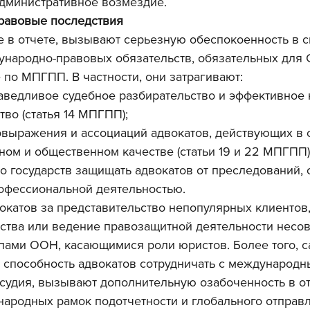
административное возмездие.
правовые последствия
 в отчете, вызывают серьезную обеспокоенность в с
народно-правовых обязательств, обязательных для 
е по МПГПП. В частности, они затрагивают:
аведливое судебное разбирательство и эффективное
тво (статья 14 МПГПП);
выражения и ассоциаций адвокатов, действующих в 
ом и общественном качестве (статьи 19 и 22 МПГПП)
о государств защищать адвокатов от преследований, 
офессиональной деятельностью.
катов за представительство непопулярных клиентов,
ства или ведение правозащитной деятельности несов
ами ООН, касающимися роли юристов. Более того, с
 способность адвокатов сотрудничать с международн
судия, вызывают дополнительную озабоченность в о
ародных рамок подотчетности и глобального отправ