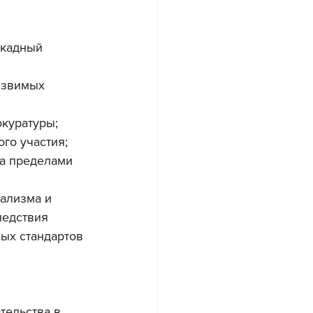
скадный 
язвимых 
окуратуры;
го участия;
а пределами 
ализма и 
ледствия 
ых стандартов 
тельства в 