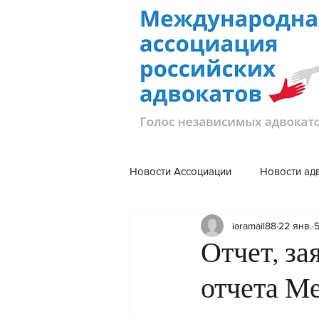
Новости Ассоциации
Новости ад
iaramail88
22 янв.
5
Отчет, за
отчета М