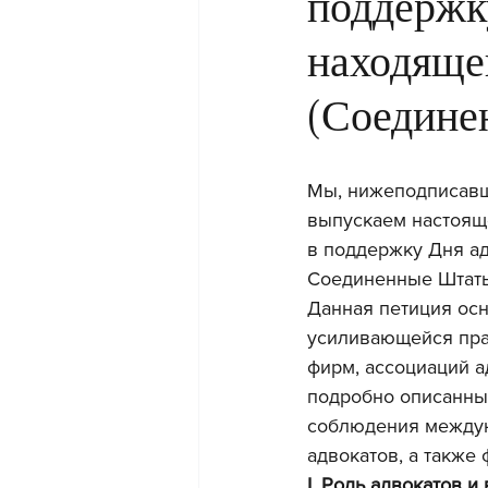
поддержк
находящег
(Соедине
Мы, нижеподписавш
выпускаем настоящ
в поддержку Дня ад
Соединенные Штаты
Данная петиция осн
усиливающейся пра
фирм, ассоциаций а
подробно описанные
соблюдения междун
адвокатов, а также
I. Роль адвокатов и