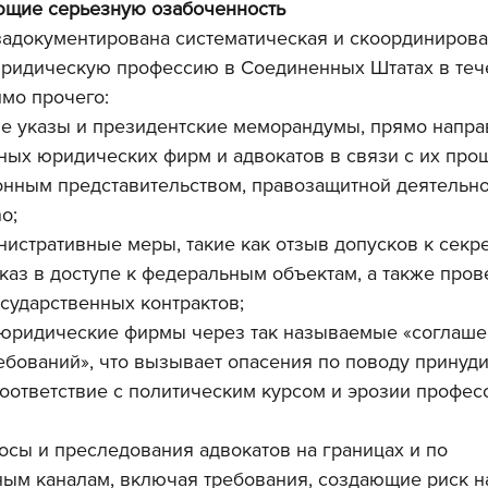
ающие серьезную озабоченность
задокументирована систематическая и скоординиров
юридическую профессию в Соединенных Штатах в теч
имо прочего:
е указы и президентские меморандумы, прямо напра
ных юридических фирм и адвокатов в связи с их про
нным представительством, правозащитной деятельно
o;
истративные меры, такие как отзыв допусков к секре
каз в доступе к федеральным объектам, а также пров
сударственных контрактов;
 юридические фирмы через так называемые «соглаше
бований», что вызывает опасения по поводу принуди
оответствие с политическим курсом и эрозии профес
осы и преследования адвокатов на границах и по 
ным каналам, включая требования, создающие риск 