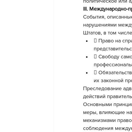
политическое или 
III. Международно-
События, описанные
нарушениями между
Штатов, в том числ
 Право на спр
представительс
 Свободу само
профессиональн
 Обязательств
их законной пр
Преследование адво
действий правитель
Основными принцип
меры, влияющие на
механизмами право
соблюдения междун