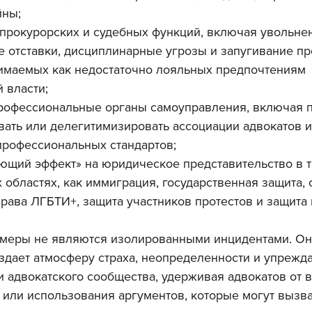
йны;
прокурорских и судебных функций, включая увольнен
 отставки, дисциплинарные угрозы и запугивание пр
имаемых как недостаточно лояльных предпочтениям 
 власти;
профессиональные органы самоуправления, включая 
ать или делегитимизировать ассоциации адвокатов и 
профессиональных стандартов;
щий эффект» на юридическое представительство в т
 областях, как иммиграция, государственная защита, 
права ЛГБТИ+, защита участников протестов и защита
и меры не являются изолированными инцидентами. Он
оздает атмосферу страха, неопределенности и упреж
 адвокатского сообщества, удерживая адвокатов от в
 или использования аргументов, которые могут вызва