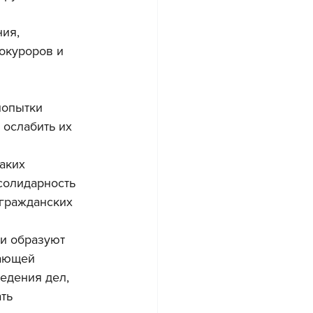
ия, 
окуроров и 
попытки 
ослабить их 
аких 
солидарность 
 гражданских 
и образуют 
дающей 
едения дел, 
ть 