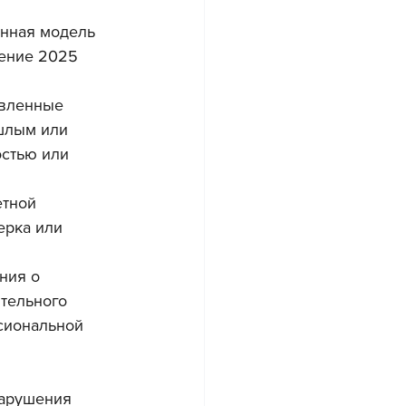
анная модель 
ение 2025 
вленные 
шлым или 
стью или 
тной 
ерка или 
ния о 
тельного 
сиональной 
нарушения 