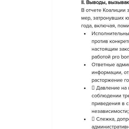
II. Выводы, вызыв
В отчете Коалиции 
мер, затронувших 
года, включая, пом
Исполнительны
против конкрет
настоящим зако
работой pro bon
Ответные админ
информации, от
расторжение го
 Давление на
соблюдении тре
приведения в с
независимости;
 Слежка, допр
административ