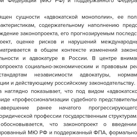
ой Федерации (МЮ РФ) и поддержанного Федерал
актеристикам, содержательному наполнению предс
ждение законопроекта, его прогнозируемым последст
ект, оценке рисков и нарушений международных
матривается в общем контексте изменений законо
ельности и адвокатуре в России. В центре внима
нопроекта социально-экономическим и правовым реа
тандартам независимости адвокатуры, нормам 
ции и действующему российскому законодательству.
иде «профессионализации судебного представительст
завершение ранее начатого прогрессирующего
юридической профессии государственным структурам
ированный МЮ РФ и поддержанный ФПА, формально 