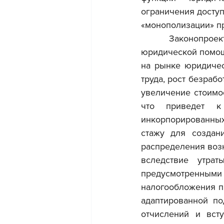
ограничения доступ
«монополизации» п
	Законопроект угрожает социально-экономической стабильности в сфере 
юридической помощи
на рынке юридичес
труда, рост безраб
увеличение стоимо
что приведет к 
инкорпорированных
стажу для создан
распределения воз
вследствие утрат
предусмотренны
налогообложения п
адаптированной по
отчислений и вст