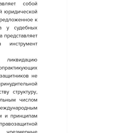
авляет собой 
й юридической 
редложенное к 
а у судебных 
а представляет 
 инструмент 
практикующих 
защитников не 
инудительной 
ву структуру, 
льным числом 
еждународным 
м и принципам 
равозащитной 
 чрезмерные 