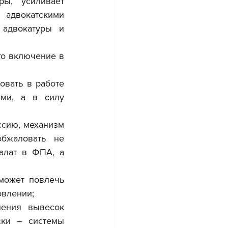
ы, усиливает 
адвокатскими 
адвокатуры и 
го включение в 
вать в работе 
ми, а в силу 
сию, механизм 
жаловать не 
лат в ФПА, а 
может повлечь 
овлении;
ения вывесок 
ски – системы 