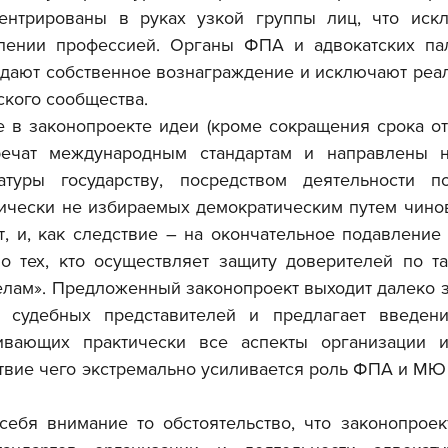
ентрированы в руках узкой группы лиц, что искл
лении профессией. Органы ФПА и адвокатских пал
ждают собственное вознаграждение и исключают реал
ского сообщества.
оречат международным стандартам и направлены н
атуры государству, посредством деятельности по
тически не избираемых демократическим путем чино
т, и, как следствие – на окончательное подавление 
но тех, кто осуществляет защиту доверителей по т
лам». Предложенный законопроект выходит далеко за
е судебных представителей и предлагает введени
ивающих практически все аспекты организации и 
твие чего экстремально усиливается роль ФПА и МЮ 