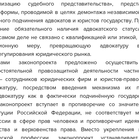
изацию судебного представительства», предст
еформы, проводимой в целях демонтажа независимо
ного подчинения адвокатов и юристов государству. П
ние обязательного наличия адвокатского статус
самом деле не связано с квалификацией или этикой, 
ционную меру, превращающую адвокатуру в
егулирования юридического рынка.
стоятельной правозащитной деятельности частно
– сотрудников юридических фирм и юристов-право
атуру, посредством введения механизма их пр
вокатуру как в фактически подчинённую государст
аконопроект вступает в противоречие со значите
туции Российской Федерации, не соответствует м
ссии в сфере прав человека и противоречит идея
ства и верховенства права. Вместо укрепления п
ской профессии, законопроект устанавливает