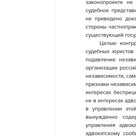
законопроекте не 
судебное представ
не приведено дока
стороны частнопра
существующий госу
	Целью контрреформы является не только принудительная инкорпорация всех 
судебных юристов 
подавление незави
организации росси
независимости, сам
признаки независи
интересах беспреце
не в интересах адв
в управлении это
вынужденно соде
управления адвока
адвокатскому сооб