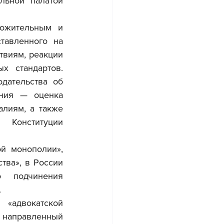
ьной палатой 
тавленного на 
виям, реакции 
 стандартов. 
дательства об 
ния — оценка 
лиям, а также 
Конституции 
ва», в России 
 подчинения 
.
направленный 