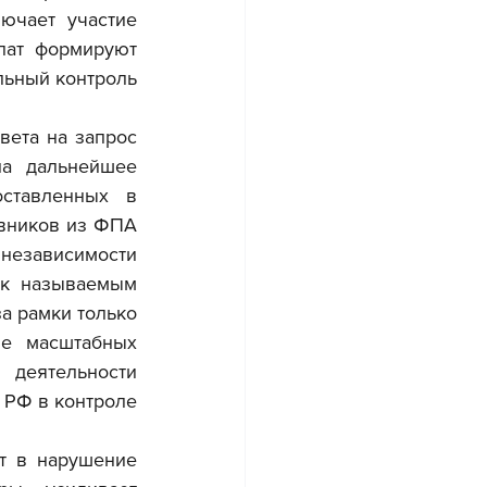
ючает участие 
ат формируют 
ьный контроль 
а дальнейшее 
ставленных в 
вников из ФПА 
независимости 
ак называемым 
 рамки только 
е масштабных 
деятельности 
РФ в контроле 