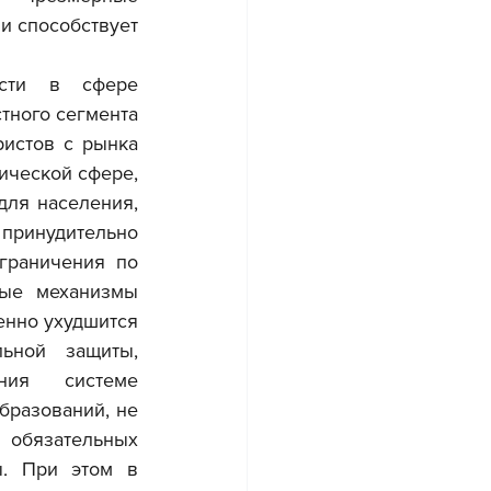
и способствует 
ного сегмента 
истов с рынка 
ической сфере, 
ля населения, 
инудительно 
граничения по 
ые механизмы 
нно ухудшится 
ьной защиты, 
ния системе 
разований, не 
 обязательных 
. При этом в 