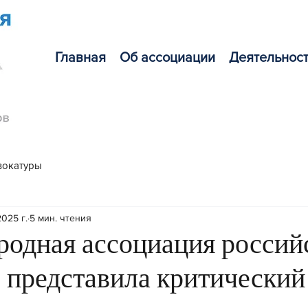
Главная
Об ассоциации
Деятельнос
вокатуры
2025 г.
5 мин. чтения
одная ассоциация россий
 представила критический