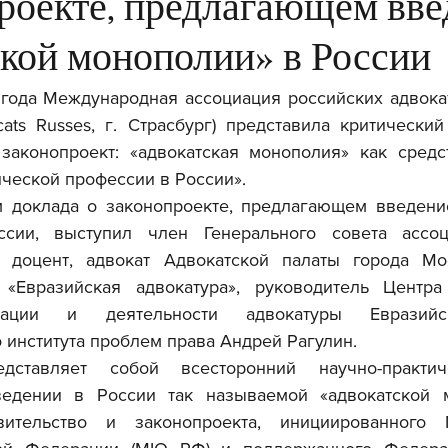
проекте, предлагающем вве
ской монополии» в России
года Международная ассоциация российских адвокатов
vocats Russes, г. Страсбург) представила критически
аконопроект: «адвокатская монополия» как средс
ческой профессии в России».
м доклада 
о законопроекте, предлагающем введение
ссии, 
выступил член Генерального совета ассоци
 доцент, адвокат Адвокатской палаты города Мос
«Евразийская адвокатура», руководитель Центра 
зации и деятельности адвокатуры Евразийс
 института проблем права Андрей Рагулин.
едении в России так называемой «адвокатской м
вительство и законопроекта, инициированного М