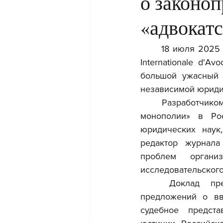
о законо
«адвокат
18 июля 2025 
Internationale d'A
большой ужасный з
независимой юриди
	Разработчико
монополии» в Ро
юридических наук,
редактор журнала 
проблем органи
исследовательского
	Доклад представляет собой всесторонний научно-практический анализ 
предложений о вв
судебное предста