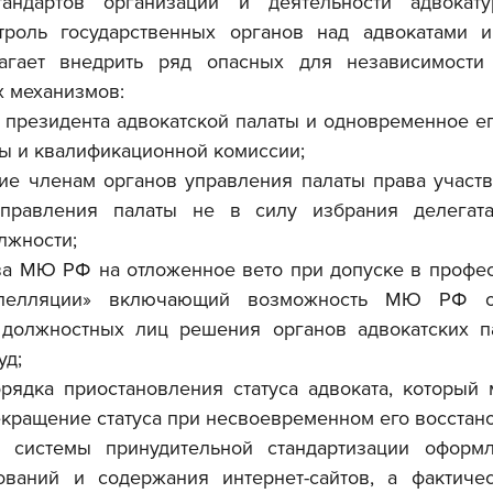
андартов организации и деятельности адвокатур
роль государственных органов над адвокатами и 
агает внедрить ряд опасных для независимости 
х механизмов:
ли президента адвокатской палаты и одновременное е
ты и квалификационной комиссии;
ние членам органов управления палаты права участво
правления палаты не в силу избрания делегата
лжности;
ава МЮ РФ на отложенное вето при допуске в профес
апелляции» включающий возможность МЮ РФ об
должностных лиц решения органов адвокатских па
уд;
орядка приостановления статуса адвоката, который 
кращение статуса при несвоевременном его восстан
системы принудительной стандартизации оформл
ований и содержания интернет-сайтов, а фактиче