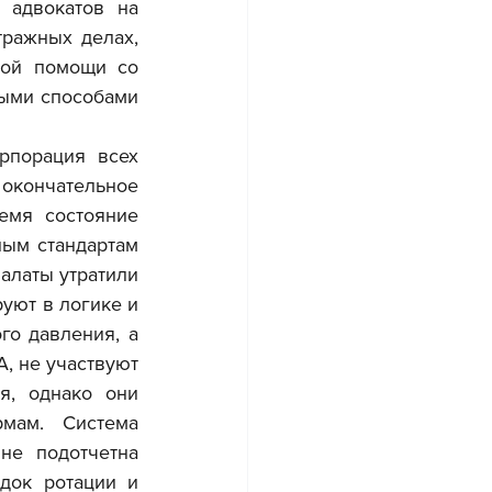
адвокатов на 
ражных делах, 
кой помощи со 
ыми способами 
окончательное 
емя состояние 
ым стандартам 
латы утратили 
ют в логике и 
о давления, а 
, не участвуют 
, однако они 
ам. Система 
е подотчетна 
док ротации и 