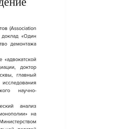
дение
 (Association 
й доклад «Один 
тво демонтажа 
 «адвокатской 
ации, доктор 
квы, главный 
исследования 
кого научно-
онополии» на 
инистерством 