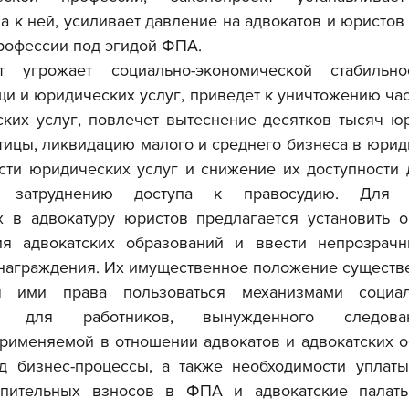
а к ней, усиливает давление на адвокатов и юристов 
рофессии под эгидой ФПА.
 и юридических услуг, приведет к уничтожению част
ких услуг, повлечет вытеснение десятков тысяч юр
отицы, ликвидацию малого и среднего бизнеса в юрид
сти юридических услуг и снижение их доступности д
затруднению доступа к правосудию. Для пр
 в адвокатуру юристов предлагается установить о
ия адвокатских образований и ввести непрозрачн
награждения. Их имущественное положение существе
ы ими права пользоваться механизмами социал
ми для работников, вынужденного следова
рименяемой в отношении адвокатов и адвокатских об
д бизнес-процессы, а также необходимости уплаты
упительных взносов в ФПА и адвокатские палаты