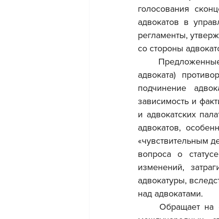
голосования сконц
адвокатов в управ
регламенты, утвер
со стороны адвокат
	Предложенные в законопроекте идеи (кроме сокращения срока ответа на запрос 
адвоката) против
подчинение адвок
зависимость и фак
и адвокатских пала
адвокатов, особен
«чувствительным де
вопроса о статус
изменений, затраг
адвокатуры, вследс
над адвокатами.
	Обращает на себя внимание то обстоятельство, что законопроект в нарушение 