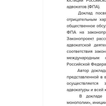
юстиции Российск
адвокатов (ФПА).
	Доклад посвящен сущности «адвокатской монополии», ее положительным и 
отрицательным хар
общественное обсу
ФПА на законопро
Законопроект расс
адвокатской деят
соответствия зако
международным с
Российской Федера
	Автор доклада наглядно показывает, что под видом «адвокатской монополии», 
представленной в в
осуществляется 
адвокатуры и всей 
	В докладе обосновывается, что законопроект о введении «адвокатской 
монополии», иници