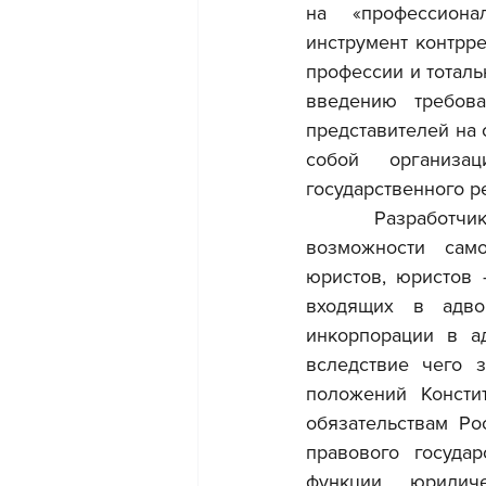
на «профессионал
инструмент контрр
профессии и тоталь
введению требова
представителей на 
собой организа
государственного р
	Разработчиками законопроекта предложено осуществить ликвидацию 
возможности само
юристов, юристов 
входящих в адвок
инкорпорации в ад
вследствие чего з
положений Консти
обязательствам Ро
правового государ
функции юридиче