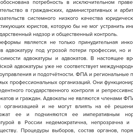
обоснована потребность в исключительном праве 
ительство в гражданских, административных и арбит
зательств системного низкого качества юридичес
ктикующих юристов, которую бы не мог устранить ин
дарственный надзор и общественный контроль.
в адвокатуру под угрозой потери профессии, но и 
симости адвокатуры и адвокатов. В настоящее вр
йской адвокатуры уже не соответствует международн
оуправления и подотчётности. ФПА и региональные па
мых профессиональных организаций. Они функциониру
дентного государственного контроля и репрессивног
окатов и граждан. Адвокаты не являются членами ФПА
й организацией и не могут влиять на её решения
ржат ее и подчиняются ее императивным норм
турой в России недемократична, непрозрачна и н
ществу. Процедуры выборов, состав органов, поря