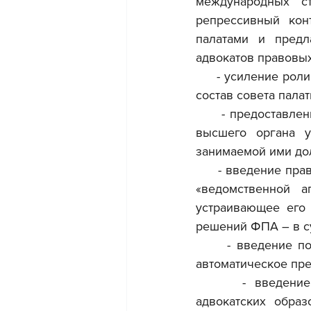
международных ст
репрессивный конт
палатами и предл
адвокатов правовы
     - усиление ро
состав совета пала
     - предоставле
высшего органа у
занимаемой ими до
     - введение пр
«ведомственной 
устраивающее его 
решений ФПА – в с
     - введение п
автоматическое пре
     - введение 
адвокатских образ