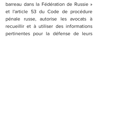
barreau dans la Fédération de Russie » 
et l'article 53 du Code de procédure 
pénale russe, autorise les avocats à 
recueillir et à utiliser des informations 
pertinentes pour la défense de leurs 
clients.
	La CIJ a publié une déclaration le 
10 juin 2025 condamnant l'arrestation de 
Bontsler et appelant à sa libération 
immédiate [3].