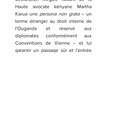
Haute avocate kényane Martha 
Karua une 
persona non grata
 – un 
terme étranger au droit interne de 
l'Ouganda et réservé aux 
diplomates conformément aux 
Conventions de Vienne – et lui 
garantir un passage sûr et l'entrée 
en Ouganda pour poursuivre son 
travail de représentation légale du 
Dr Kizza Besigye et de Haji Obeid 
Lutale dans leur défense contre les 
accusations de trahison qui pèsent 
sur eux et qui sont passibles de la 
peine de mort.
	Nous appelons en outre les 
organismes régionaux et internationaux, 
notamment la Commission africaine des 
droits de l'homme et des peuples, la 