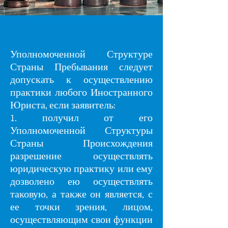
Уполномоченной Структуре
Страны Пребывания следует
допускать к осуществлению
практики любого Иностранного
Юриста, если заявитель:
1. получил от его
Уполномоченной Структуры
Страны Происхождения
разрешение осуществлять
юридическую практику или ему
дозволено ею осуществлять
таковую, а также он является, с
ее точки зрения, лицом,
осуществляющим свои функции